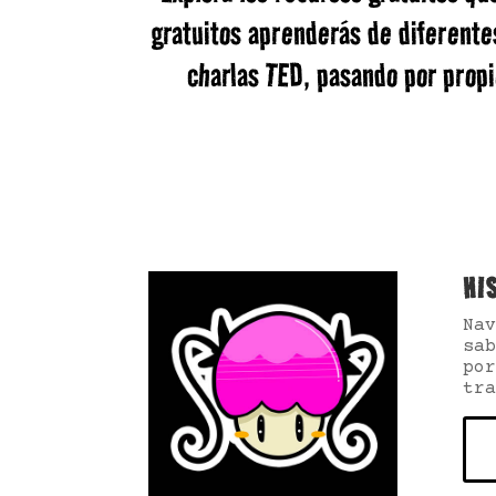
gratuitos aprenderás de diferente
charlas TED, pasando por propi
HI
Na
sab
por
tra