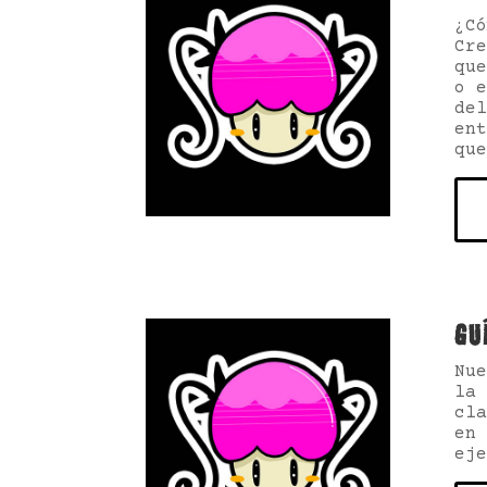
¿Có
Cre
que
o e
del
ent
que
GU
Nu
la 
cla
en 
eje