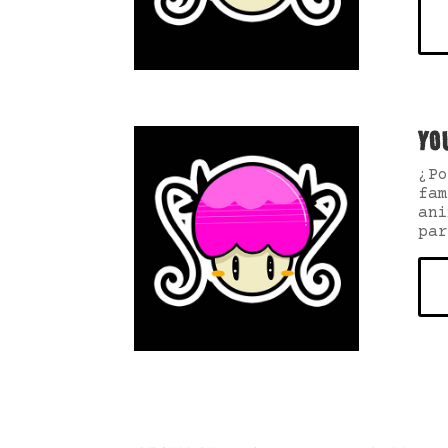
YO
¿Po
fam
ani
par