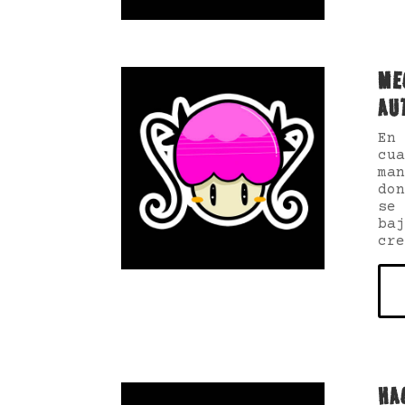
ME
AU
En 
cua
man
don
se 
baj
cre
HA